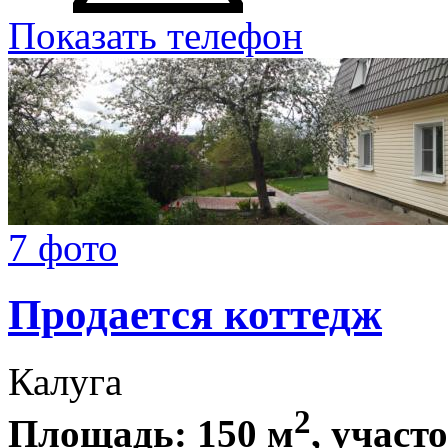
Показать телефон
7 фото
Продается коттедж
Калуга
2
Площадь: 150 м
, участ