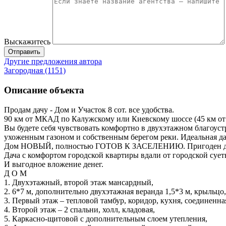
Выскажитесь
Отправить
Другие предложения автора
Загородная (1151)
Описание объекта
Продам дачу - Дом и Участок 8 сот. все удобства.
90 км от МКАД по Калужскому или Киевскому шоссе (45 км от
Вы будете себя чувствовать комфортно в двухэтажном благоус
ухоженным газоном и собственным берегом реки. Идеальная дач
Дом НОВЫЙ, полностью ГОТОВ К ЗАСЕЛЕНИЮ. Пригоден д
Дача с комфортом городской квартиры вдали от городской сует
И выгодное вложение денег.
Д О М
1. Двухэтажный, второй этаж мансардный,
2. 6*7 м, дополнительно двухэтажная веранда 1,5*3 м, крыльцо,
3. Первый этаж – тепловой тамбур, коридор, кухня, соединенная
4. Второй этаж – 2 спальни, холл, кладовая,
5. Каркасно-щитовой с дополнительным слоем утепления,