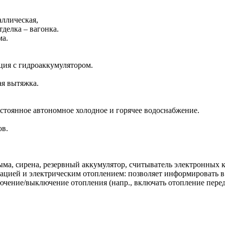
аллическая,
тделка – вагонка.
ма.
нция с гидроаккумулятором.
ая вытяжка.
остоянное автономное холодное и горячее водоснабжение.
ов.
ыма, сирена, резервный аккумулятор, считыватель электронных 
зацией и электрическим отоплением: позволяет информировать 
чение/выключение отопления (напр., включать отопление перед 