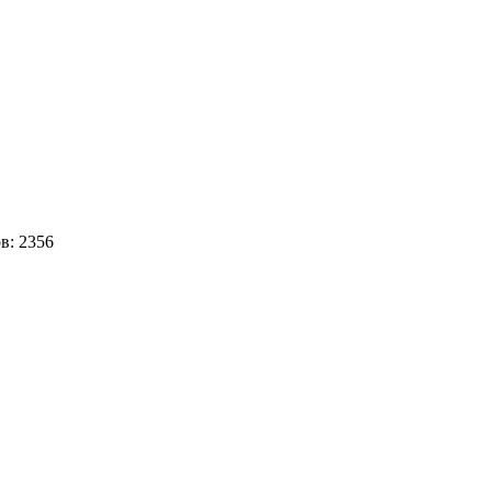
ов:
2356