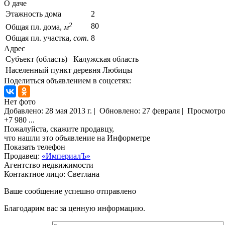
О даче
Этажность дома
2
2
80
Общая пл. дома,
м
Общая пл. участка,
сот.
8
Адрес
Субъект (область)
Калужская область
Населенный пункт
деревня Любицы
Поделиться объявлением в соцсетях:
Нет фото
Добавлено:
28 мая 2013 г.
|
Обновлено: 27 февраля
|
Просмотр
+7 980
...
Пожалуйста, скажите продавцу,
что нашли это объявление на Информетре
Показать телефон
Продавец:
«ИмпериалЪ»
Агентство недвижимости
Контактное лицо: Светлана
Ваше сообщение успешно отправлено
Благодарим вас за ценную информацию.