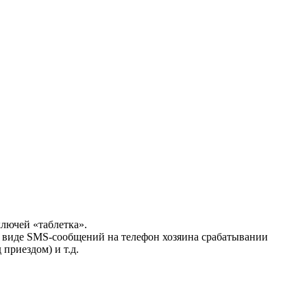
ключей «таблетка».
в виде SMS-сообщений на телефон хозяина срабатывании
приездом) и т.д.