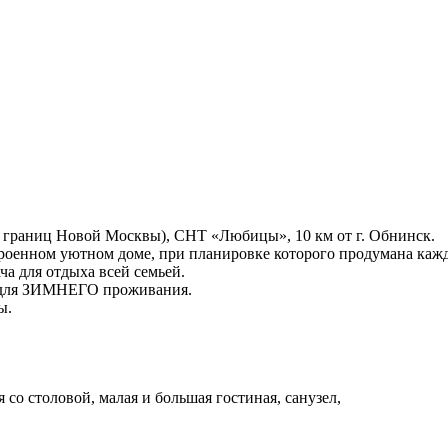
 границ Новой Москвы), СНТ «Любицы», 10 км от г. Обнинск.
троенном уютном доме, при планировке которого продумана кажд
а для отдыха всей семьей.
ля ЗИМНЕГО проживания.
ы.
 со столовой, малая и большая гостиная, санузел,