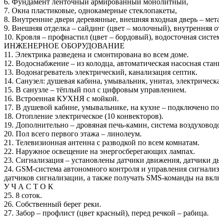
6. Фундамент ленточный армированный монолитный,
7. Окна пластиковые, однокамерные стеклопакеты,
8. Внутренние двери деревянные, внешняя входная дверь – мет
9. Внешняя отделка – сайдинг (цвет – молочный), внутренняя о
10. Кровля – профнастил (цвет – бордовый), водосточная систе
ИНЖЕНЕРНОЕ ОБОРУДОВАНИЕ
11. Электрика разведена и смонтирована во всем доме.
12. Водоснабжение – из колодца, автоматическая насосная ста
13. Водонагреватель электрический, канализация септик.
14. Санузел: душевая кабина, умывальник, унитаз, электрическ
15. В санузле – тёплый пол с цифровым управлением.
16. Встроенная КУХНЯ с мойкой.
17. В душевой кабине, умывальнике, на кухне – подключено п
18. Отопление электрическое (10 конвекторов).
19. Дополнительно – дровяная печь-камин, система воздуховод
20. Пол всего первого этажа – линолеум.
21. Телевизионная антенна с разводкой по всем комнатам.
22. Наружное освещение на энергосберегающих лампах.
23. Сигнализация – установлены датчики движения, датчики д
24. GSM-система автономного контроля и управления сигнали
датчиков сигнализации, а также получать SMS-команды на вклю
У Ч А С Т О К
25. 8 соток.
26. Собственный берег реки.
27. Забор – профлист (цвет красный), перед речкой – рабица.