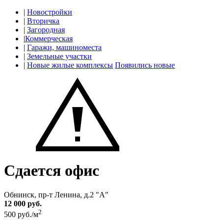
|
Новостройки
|
Вторичка
|
Загородная
|
Коммерческая
|
Гаражи, машиноместа
|
Земельные участки
|
Новые жилые комплексы
Появились новые
Сдается офис
Обнинск, пр-т Ленина, д.2 "А"
12 000 руб.
2
500 руб./м