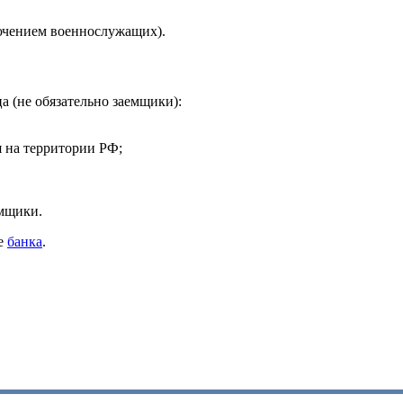
лючением военнослужащих).
 (не обязательно заемщики):
я на территории РФ;
емщики.
те
банка
.