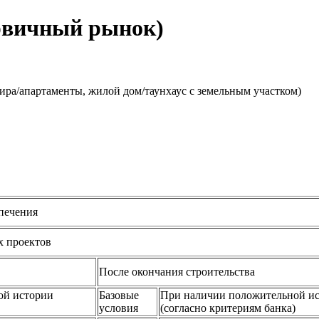
ервичный рынок)
ира/апартаменты, жилой дом/таунхаус с земельным участком)
печения
х проектов
После окончания строительства
ой истории
Базовые
При наличии положительной и
условия
(согласно критериям банка)