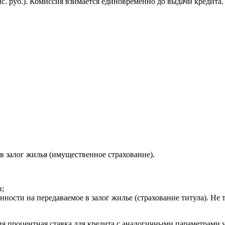
тыс. руб.). Комиссия взимается единовременно до выдачи кредита.
в залог жилья (имущественное страхование).
в;
ности на передаваемое в залог жилье (страхование титула). Не 
я процентная ставка для кредита с аналогичными параметрами у