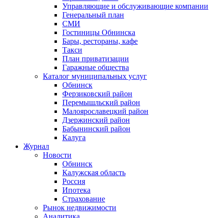
Управляющие и обслуживающие компании
Генеральный план
СМИ
Гостиницы Обнинска
Бары, рестораны, кафе
Такси
План приватизации
Гаражные общества
Каталог муниципальных услуг
Обнинск
Ферзиковский район
Перемышльский район
Малоярославецкий район
Дзержинский район
Бабынинский район
Калуга
Журнал
Новости
Обнинск
Калужская область
Россия
Ипотека
Страхование
Рынок недвижимости
Аналитика