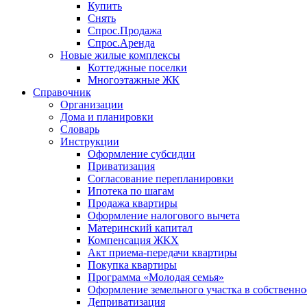
Купить
Снять
Спрос.Продажа
Спрос.Аренда
Новые жилые комплексы
Коттеджные поселки
Многоэтажные ЖК
Справочник
Организации
Дома и планировки
Словарь
Инструкции
Оформление субсидии
Приватизация
Согласование перепланировки
Ипотека по шагам
Продажа квартиры
Оформление налогового вычета
Материнский капитал
Компенсация ЖКХ
Акт приема-передачи квартиры
Покупка квартиры
Программа «Молодая семья»
Оформление земельного участка в собственно
Деприватизация