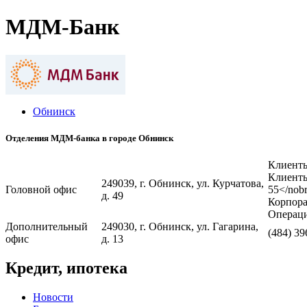
МДМ-Банк
Обнинск
Отделения МДМ-банка в городе Обнинск
Клиенты
Клиенты
249039, г. Обнинск, ул. Курчатова,
Головной офис
55</nob
д. 49
Корпора
Операци
Дополнительный
249030, г. Обнинск, ул. Гагарина,
(484) 39
офис
д. 13
Кредит, ипотека
Новости