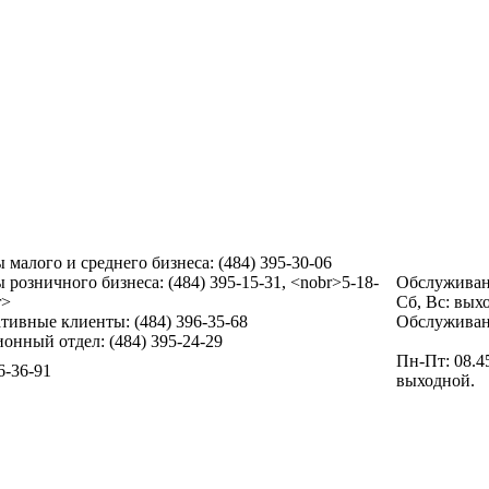
 малого и среднего бизнеса: (484) 395-30-06
 розничного бизнеса: (484) 395-15-31, <nobr>5-18-
Обслуживани
r>
Сб, Вс: вых
тивные клиенты: (484) 396-35-68
Обслуживани
онный отдел: (484) 395-24-29
Пн-Пт: 08.45
6-36-91
выходной.