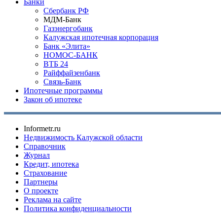
Банки
Сбербанк РФ
МДМ-Банк
Газэнергобанк
Калужская ипотечная корпорация
Банк «Элита»
НОМОС-БАНК
ВТБ 24
Райффайзенбанк
Связь-Банк
Ипотечные программы
Закон об ипотеке
Informetr.ru
Недвижимость Калужской области
Справочник
Журнал
Кредит, ипотека
Страхование
Партнеры
O проекте
Реклама на сайте
Политика конфиденциальности