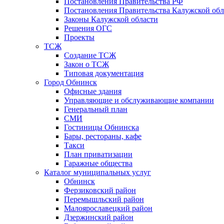
Постановления Правительства РФ
Постановления Правительства Калужской обл
Законы Калужской области
Решения ОГС
Проекты
ТСЖ
Создание ТСЖ
Закон о ТСЖ
Типовая документация
Город Обнинск
Офисные здания
Управляющие и обслуживающие компании
Генеральный план
СМИ
Гостиницы Обнинска
Бары, рестораны, кафе
Такси
План приватизации
Гаражные общества
Каталог муниципальных услуг
Обнинск
Ферзиковский район
Перемышльский район
Малоярославецкий район
Дзержинский район