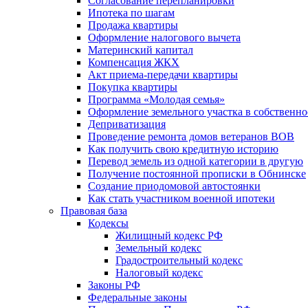
Согласование перепланировки
Ипотека по шагам
Продажа квартиры
Оформление налогового вычета
Материнский капитал
Компенсация ЖКХ
Акт приема-передачи квартиры
Покупка квартиры
Программа «Молодая семья»
Оформление земельного участка в собственно
Деприватизация
Проведение ремонта домов ветеранов ВОВ
Как получить свою кредитную историю
Перевод земель из одной категории в другую
Получение постоянной прописки в Обнинске
Создание приодомовой автостоянки
Как стать участником военной ипотеки
Правовая база
Кодексы
Жилищный кодекс РФ
Земельный кодекс
Градостроительный кодекс
Налоговый кодекс
Законы РФ
Федеральные законы