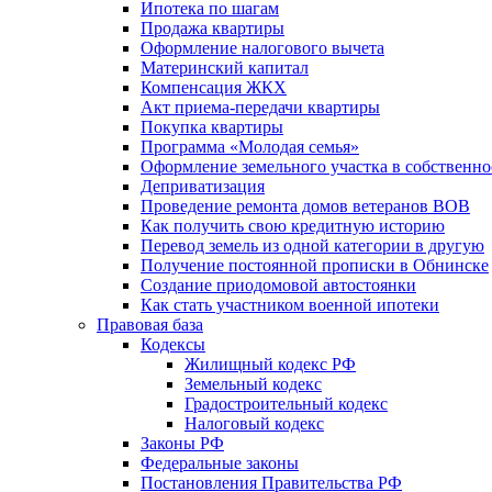
Ипотека по шагам
Продажа квартиры
Оформление налогового вычета
Материнский капитал
Компенсация ЖКХ
Акт приема-передачи квартиры
Покупка квартиры
Программа «Молодая семья»
Оформление земельного участка в собственно
Деприватизация
Проведение ремонта домов ветеранов ВОВ
Как получить свою кредитную историю
Перевод земель из одной категории в другую
Получение постоянной прописки в Обнинске
Создание приодомовой автостоянки
Как стать участником военной ипотеки
Правовая база
Кодексы
Жилищный кодекс РФ
Земельный кодекс
Градостроительный кодекс
Налоговый кодекс
Законы РФ
Федеральные законы
Постановления Правительства РФ