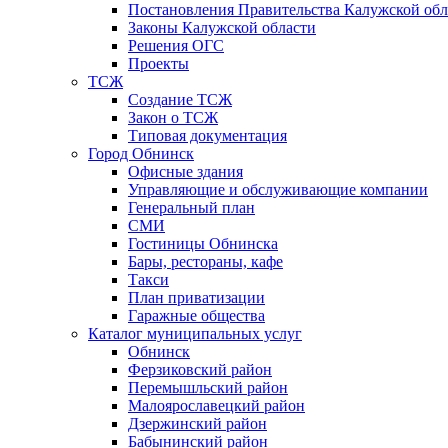
Постановления Правительства Калужской обл
Законы Калужской области
Решения ОГС
Проекты
ТСЖ
Создание ТСЖ
Закон о ТСЖ
Типовая документация
Город Обнинск
Офисные здания
Управляющие и обслуживающие компании
Генеральный план
СМИ
Гостиницы Обнинска
Бары, рестораны, кафе
Такси
План приватизации
Гаражные общества
Каталог муниципальных услуг
Обнинск
Ферзиковский район
Перемышльский район
Малоярославецкий район
Дзержинский район
Бабынинский район