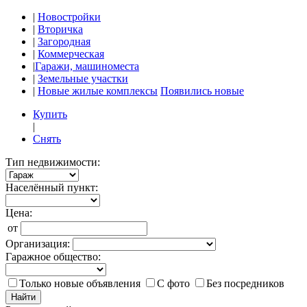
|
Новостройки
|
Вторичка
|
Загородная
|
Коммерческая
|
Гаражи, машиноместа
|
Земельные участки
|
Новые жилые комплексы
Появились новые
Купить
|
Снять
Тип недвижимости:
Населённый пункт:
Цена:
от
Организация:
Гаражное общество:
Только новые объявления
С фото
Без посредников
Найти