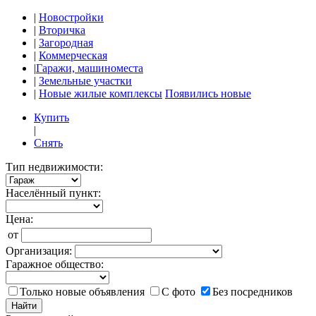
|
Новостройки
|
Вторичка
|
Загородная
|
Коммерческая
|
Гаражи, машиноместа
|
Земельные участки
|
Новые жилые комплексы
Появились новые
Купить
|
Снять
Тип недвижимости:
Населённый пункт:
Цена:
от
Организация:
Гаражное общество:
Только новые объявления
С фото
Без посредников
Найти