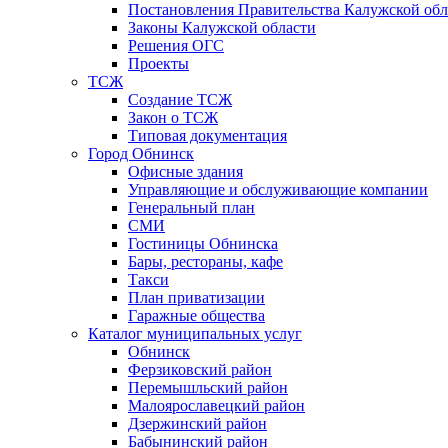
Постановления Правительства Калужской обл
Законы Калужской области
Решения ОГС
Проекты
ТСЖ
Создание ТСЖ
Закон о ТСЖ
Типовая документация
Город Обнинск
Офисные здания
Управляющие и обслуживающие компании
Генеральный план
СМИ
Гостиницы Обнинска
Бары, рестораны, кафе
Такси
План приватизации
Гаражные общества
Каталог муниципальных услуг
Обнинск
Ферзиковский район
Перемышльский район
Малоярославецкий район
Дзержинский район
Бабынинский район