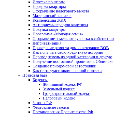
Ипотека по шагам
Продажа квартиры
Оформление налогового вычета
Материнский капитал
Компенсация ЖКХ
Акт приема-передачи квартиры
Покупка квартиры
Программа «Молодая семья»
Оформление земельного участка в собственно
Деприватизация
Проведение ремонта домов ветеранов ВОВ
Как получить свою кредитную историю
Перевод земель из одной категории в другую
Получение постоянной прописки в Обнинске
Создание приодомовой автостоянки
Как стать участником военной ипотеки
Правовая база
Кодексы
Жилищный кодекс РФ
Земельный кодекс
Градостроительный кодекс
Налоговый кодекс
Законы РФ
Федеральные законы
Постановления Правительства РФ