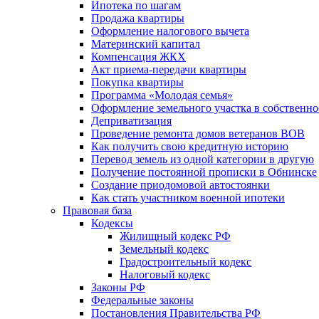
Ипотека по шагам
Продажа квартиры
Оформление налогового вычета
Материнский капитал
Компенсация ЖКХ
Акт приема-передачи квартиры
Покупка квартиры
Программа «Молодая семья»
Оформление земельного участка в собственно
Деприватизация
Проведение ремонта домов ветеранов ВОВ
Как получить свою кредитную историю
Перевод земель из одной категории в другую
Получение постоянной прописки в Обнинске
Создание приодомовой автостоянки
Как стать участником военной ипотеки
Правовая база
Кодексы
Жилищный кодекс РФ
Земельный кодекс
Градостроительный кодекс
Налоговый кодекс
Законы РФ
Федеральные законы
Постановления Правительства РФ