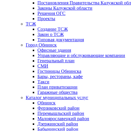
Постановления Правительства Калужской обл
Законы Калужской области
Решения ОГС
Проекты
ТСЖ
Создание ТСЖ
Закон о ТСЖ
Типовая документация
Город Обнинск
Офисные здания
Управляющие и обслуживающие компании
Генеральный план
СМИ
Гостиницы Обнинска
Бары, рестораны, кафе
Такси
План приватизации
Гаражные общества
Каталог муниципальных услуг
Обнинск
Ферзиковский район
Перемышльский район
Малоярославецкий район
Дзержинский район
Бабынинский район