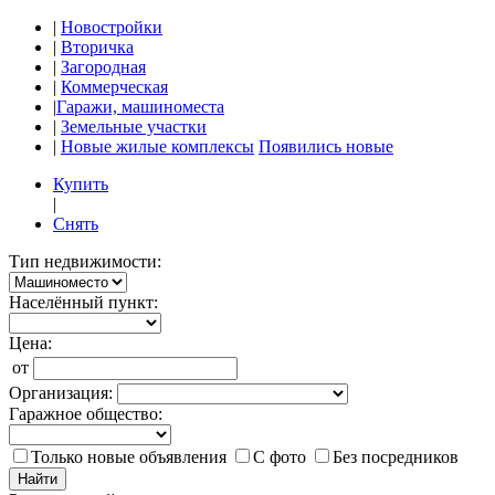
|
Новостройки
|
Вторичка
|
Загородная
|
Коммерческая
|
Гаражи, машиноместа
|
Земельные участки
|
Новые жилые комплексы
Появились новые
Купить
|
Снять
Тип недвижимости:
Населённый пункт:
Цена:
от
Организация:
Гаражное общество:
Только новые объявления
С фото
Без посредников
Найти