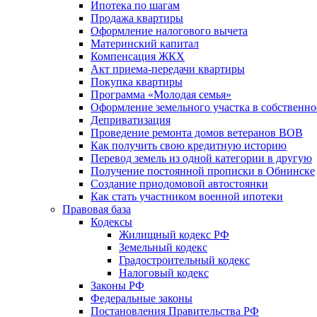
Ипотека по шагам
Продажа квартиры
Оформление налогового вычета
Материнский капитал
Компенсация ЖКХ
Акт приема-передачи квартиры
Покупка квартиры
Программа «Молодая семья»
Оформление земельного участка в собственно
Деприватизация
Проведение ремонта домов ветеранов ВОВ
Как получить свою кредитную историю
Перевод земель из одной категории в другую
Получение постоянной прописки в Обнинске
Создание приодомовой автостоянки
Как стать участником военной ипотеки
Правовая база
Кодексы
Жилищный кодекс РФ
Земельный кодекс
Градостроительный кодекс
Налоговый кодекс
Законы РФ
Федеральные законы
Постановления Правительства РФ