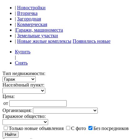
|
Новостройки
|
Вторичка
|
Загородная
|
Коммерческая
|
Гаражи, машиноместа
|
Земельные участки
|
Новые жилые комплексы
Появились новые
Купить
|
Снять
Тип недвижимости:
Населённый пункт:
Цена:
от
Организация:
Гаражное общество:
Только новые объявления
С фото
Без посредников
Найти