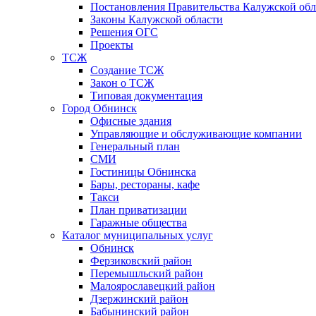
Постановления Правительства Калужской обл
Законы Калужской области
Решения ОГС
Проекты
ТСЖ
Создание ТСЖ
Закон о ТСЖ
Типовая документация
Город Обнинск
Офисные здания
Управляющие и обслуживающие компании
Генеральный план
СМИ
Гостиницы Обнинска
Бары, рестораны, кафе
Такси
План приватизации
Гаражные общества
Каталог муниципальных услуг
Обнинск
Ферзиковский район
Перемышльский район
Малоярославецкий район
Дзержинский район
Бабынинский район