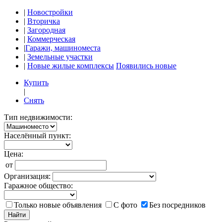
|
Новостройки
|
Вторичка
|
Загородная
|
Коммерческая
|
Гаражи, машиноместа
|
Земельные участки
|
Новые жилые комплексы
Появились новые
Купить
|
Снять
Тип недвижимости:
Населённый пункт:
Цена:
от
Организация:
Гаражное общество:
Только новые объявления
С фото
Без посредников
Найти