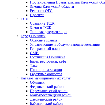
Постановления Правительства Калужской обл
Законы Калужской области
Решения ОГС
Проекты
ТСЖ
Создание ТСЖ
Закон о ТСЖ
Типовая документация
Город Обнинск
Офисные здания
Управляющие и обслуживающие компании
Генеральный план
СМИ
Гостиницы Обнинска
Бары, рестораны, кафе
Такси
План приватизации
Гаражные общества
Каталог муниципальных услуг
Обнинск
Ферзиковский район
Перемышльский район
Малоярославецкий район
Дзержинский район
Бабынинский район