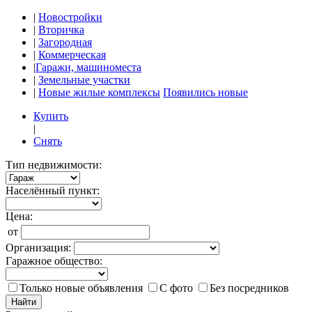
|
Новостройки
|
Вторичка
|
Загородная
|
Коммерческая
|
Гаражи, машиноместа
|
Земельные участки
|
Новые жилые комплексы
Появились новые
Купить
|
Снять
Тип недвижимости:
Населённый пункт:
Цена:
от
Организация:
Гаражное общество:
Только новые объявления
С фото
Без посредников
Найти