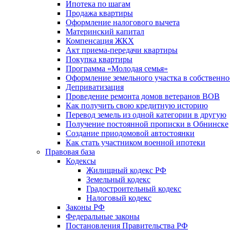
Ипотека по шагам
Продажа квартиры
Оформление налогового вычета
Материнский капитал
Компенсация ЖКХ
Акт приема-передачи квартиры
Покупка квартиры
Программа «Молодая семья»
Оформление земельного участка в собственно
Деприватизация
Проведение ремонта домов ветеранов ВОВ
Как получить свою кредитную историю
Перевод земель из одной категории в другую
Получение постоянной прописки в Обнинске
Создание приодомовой автостоянки
Как стать участником военной ипотеки
Правовая база
Кодексы
Жилищный кодекс РФ
Земельный кодекс
Градостроительный кодекс
Налоговый кодекс
Законы РФ
Федеральные законы
Постановления Правительства РФ