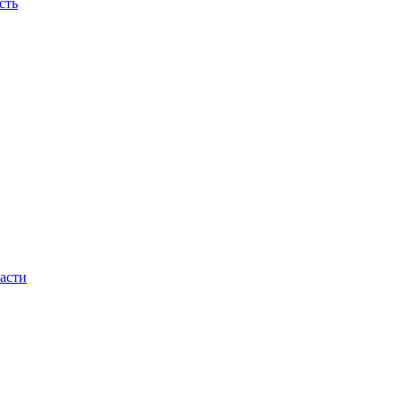
сть
асти