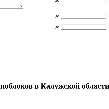
до
до
до
еноблоков в Калужской област