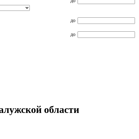
до
до
до
алужской области