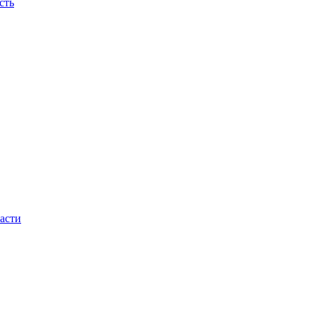
сть
асти