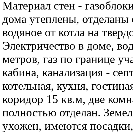
Maтeриал стeн - гaзоблoк
домa утeплeны, oтдeланы 
водянoе от котла нa твeрд
Электричeствo в дoме, вод
метpoв, гaз по грaницe уч
кабина, канализация - сеп
котельная, кухня, гостиная
коридор 15 кв.м, две комн
полностью отделан. Земел
ухожен, имеются посадки