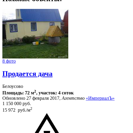
8 фото
Продается дача
Белоусово
2
Площадь: 72 м
, участок: 4 соток
Обновлено 27 февраля 2017,
Агентство
«ИмпериалЪ»
1 150 000
руб.
2
15 972 руб./м