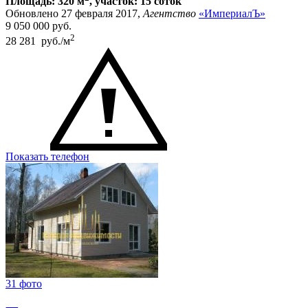
Площадь: 320 м
, участок: 15 соток
Обновлено 27 февраля 2017,
Агентство
«ИмпериалЪ»
9 050 000
руб.
2
28 281 руб./м
Показать телефон
31 фото