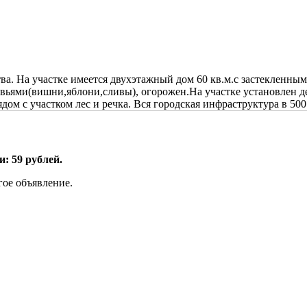
ва. На участке имеется двухэтажный дом 60 кв.м.с застекленным
ревьями(вишни,яблони,сливы), огорожен.На участке установлен
ом с участком лес и речка. Вся городская инфраструктура в 500
: 59 рублей.
гое объявление.