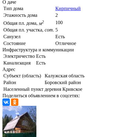
О даче
Тип дома
Кирпичный
Этажность дома
2
2
100
Общая пл. дома,
м
Общая пл. участка,
сот.
5
Санузел
Есть
Состояние
Отличное
Инфраструктура и коммуникации
Электричество
Есть
Канализация
Есть
Адрес
Субъект (область)
Калужская область
Район
Боровский район
Населенный пункт
деревня Кривское
Поделиться объявлением в соцсетях: