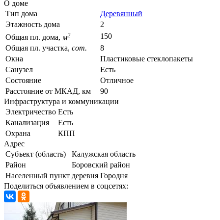
О доме
Тип дома
Деревянный
Этажность дома
2
2
150
Общая пл. дома,
м
Общая пл. участка,
сот.
8
Окна
Пластиковые стеклопакеты
Санузел
Есть
Состояние
Отличное
Расстояние от МКАД, км
90
Инфраструктура и коммуникации
Электричество
Есть
Канализация
Есть
Охрана
КПП
Адрес
Субъект (область)
Калужская область
Район
Боровский район
Населенный пункт
деревня Городня
Поделиться объявлением в соцсетях: