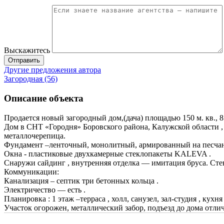
Выскажитесь
Отправить
Другие предложения автора
Загородная (56)
Описание объекта
Продается новый загородный дом,(дача) площадью 150 м. кв., 8
Дом в СНТ «Городня» Боровского района, Калужской области , 
металлочерепица.
Фундамент –ленточный, монолитный, армированный на песчано
Окна - пластиковые двухкамерные стеклопакеты KALEVA .
Снаружи сайдинг , внутренняя отделка — имитация бруса. Сте
Коммуникации:
Канализация – септик три бетонных кольца .
Электричество — есть .
Планировка : 1 этаж –терраса , холл, санузел, зал-студия , кухня
Участок огорожен, металлический забор, подъезд до дома отлич