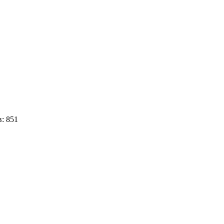
в:
851