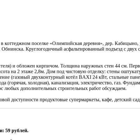
 в коттеджном поселке «Олимпийская деревня», дер. Кабицыно
 Обнинска. Круглогодичный асфальтированный подъезд с двух ст
ителя) и обложен кирпичом. Толщина наружных стен 44 см. Первый
высота на 2 этаже 2,8м. Дом под чистовую отделку: стены оштук
пление (газовый двухконтурный котёл BAXI 24 кВт, стальные па
да (горячая, холодная), канализация, электричество, газ. Фунда
рос любых дополнительных строительных работ обсуждаем.
говой доступности продуктовые супермаркеты, кафе, детский сад
: 59 рублей.