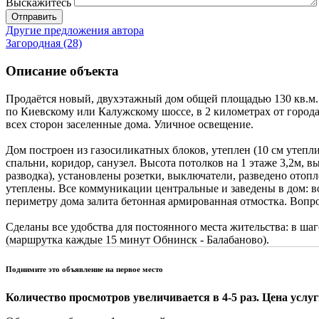
Выскажитесь
Отправить
Другие предложения автора
Загородная (28)
Описание объекта
Продаётся новый, двухэтажный дом общей площадью 130 кв.м.
по Киевскому или Калужскому шоссе, в 2 километрах от города
всех сторон заселенные дома. Уличное освещение.
Дом построен из газосиликатных блоков, утеплен (10 см утепл
спальни, коридор, санузел. Высота потолков на 1 этаже 3,2м, 
разводка), установлены розетки, выключатели, разведено ото
утеплены. Все коммуникации центральные и заведены в дом: во
периметру дома залита бетонная армированная отмостка. Воп
Сделаны все удобства для постоянного места жительства: в ша
(маршрутка каждые 15 минут Обнинск - Балабаново).
Поднимите это объявление на первое место
Количество просмотров увеличивается в 4-5 раз. Цена услуги