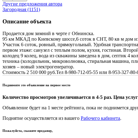
Другие предложения автора
Загородная (1151)
Описание объекта
Продается дом зимний в черте г Обнинска.
95 км МКАД по Киевскому шоссе,6 соток в СНТ, 80 кв м дом из
Участок 6 соток, ровный, прямоугольный. Удобная транспортн
первом этаже: санузел с теплым полом, кухня, гостиная. Второ
колодец 9 колец, вода из скважины заведена в дом, септик 4 ко
техника (холодильник, микроволновка, стиральная машина, пли
хозяев – новый электрогенератор.
Стоимость 2 510 000 руб.Тел 8-980-712-05-55 или 8-953-327-
Поднимите это объявление на первое место
Количество просмотров увеличивается в 4-5 раз. Цена услуги
Объявление будет на 1 месте рейтинга, пока не поднимется дру
Поднятие осуществляется из вашего
Рабочего кабинета
.
Пожалуйста, скажите продавцу,