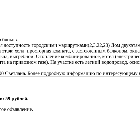
 блоков.
ая доступность городскими маршрутками(2,3,22,23) Дом двухэта
й этаж: холл, просторная комната, с застекленным балконом, ок
льца, выгребной. Отопление комбинированное, котел (электричест
та на привозном газе). На участке есть летний водопровод, осн
80-00 Светлана. Более подробную информацию по интересующему 
: 59 рублей.
гое объявление.