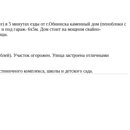
) в 5 минутах езды от г.Обнинска каменный дом (пеноблоки с
м и под гараж- 6х5м. Дом стоит на мощном свайно-
ицы.
рублей). Участок огорожен. Улица застроена отличными
стиничного комплекса, школы и детского сада.