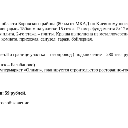
 области Боровского района (80 км от МКАД по Киевскому шоссе
площадью- 180кв.м на участке 15 соток. Размер фундамента 8х12
я плита, 2-го этажа – плиты. Крыша выполнена из металлочереп
 комната, прихожая, санузел, гараж, бойлерная.
лет.По границе участка – газопровод ( подключение – 280 тыс. 
ск – Балабаново).
супермаркет «Олимп», планируется строительство ресторанно-го
: 59 рублей.
гое объявление.