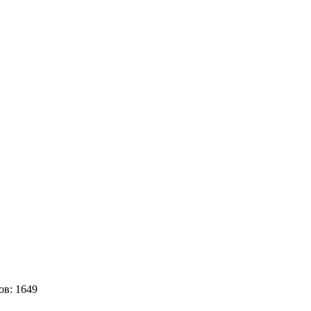
ов:
1649