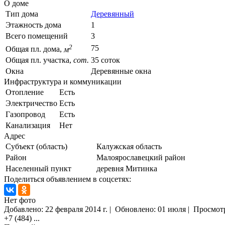
О доме
Тип дома
Деревянный
Этажность дома
1
Всего помещений
3
2
75
Общая пл. дома,
м
Общая пл. участка,
сот.
35 соток
Окна
Деревянные окна
Инфраструктура и коммуникации
Отопление
Есть
Электричество
Есть
Газопровод
Есть
Канализация
Нет
Адрес
Субъект (область)
Калужская область
Район
Малоярославецкий район
Населенный пункт
деревня Митинка
Поделиться объявлением в соцсетях:
Нет фото
Добавлено:
22 февраля 2014 г.
|
Обновлено: 01 июля
|
Просмот
+7 (484)
...