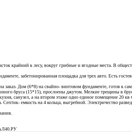
асток крайний к лесу, вокруг грибные и ягодные места. В обще
аменте, забетонированная площадка для трех авто. Есть гостево
на заказ. Дом (6*8) на свайно- винтовом фундаменте, готов к с
анного бруса (15*15), прослоены джутом. Мелкие трещины в бру
ухня, санузел, а на втором этаже одно единое помещение 20 кв 
 Септик- емкость на 4 кольца, выгребной. Электричество разведе
вания.
АЛ40.РУ