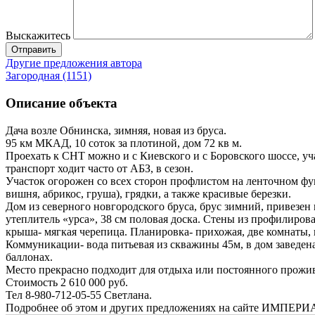
Выскажитесь
Отправить
Другие предложения автора
Загородная (1151)
Описание объекта
Дача возле Обнинска, зимняя, новая из бруса.
95 км МКАД, 10 соток за плотиной, дом 72 кв м.
Проехать к СНТ можно и с Киевского и с Боровского шоссе, уч
транспорт ходит часто от АБЗ, в сезон.
Участок огорожен со всех сторон профлистом на ленточном фунд
вишня, абрикос, груша), грядки, а также красивые березки.
Дом из северного новгородского бруса, брус зимний, привезен 
утеплитель «урса», 38 см половая доска. Стены из профилиров
крыша- мягкая черепица. Планировка- прихожая, две комнаты, к
Коммуникации- вода питьевая из скважины 45м, в дом заведена.
баллонах.
Место прекрасно подходит для отдыха или постоянного прожи
Стоимость 2 610 000 руб.
Тел 8-980-712-05-55 Светлана.
Подробнее об этом и других предложениях на сайте ИМПЕРИ