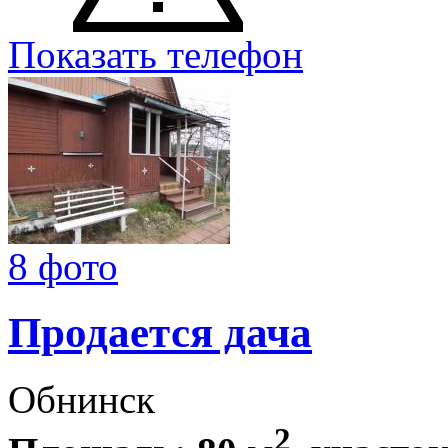
Показать телефон
8 фото
Продается дача
Обнинск
2