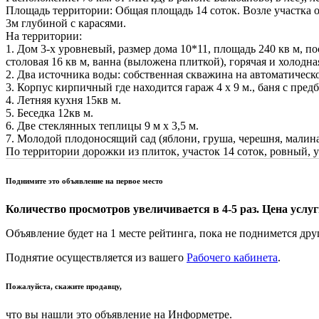
Площадь территории: Общая площадь 14 соток. Возле участка 
3м глубиной с карасями.
На территории:
1. Дом 3-х уровневый, размер дома 10*11, площадь 240 кв м, п
столовая 16 кв м, ванна (выложена плиткой), горячая и холодная
2. Два источника воды: собственная скважина на автоматическо
3. Корпус кирпичный где находится гараж 4 х 9 м., баня с пре
4. Летняя кухня 15кв м.
5. Беседка 12кв м.
6. Две стеклянных теплицы 9 м х 3,5 м.
7. Молодой плодоносящий сад (яблони, груша, черешня, малина
По территории дорожки из плиток, участок 14 соток, ровный,
Поднимите это объявление на первое место
Количество просмотров увеличивается в 4-5 раз. Цена услуги
Объявление будет на 1 месте рейтинга, пока не поднимется дру
Поднятие осуществляется из вашего
Рабочего кабинета
.
Пожалуйста, скажите продавцу,
что вы нашли это объявление на Информетре.