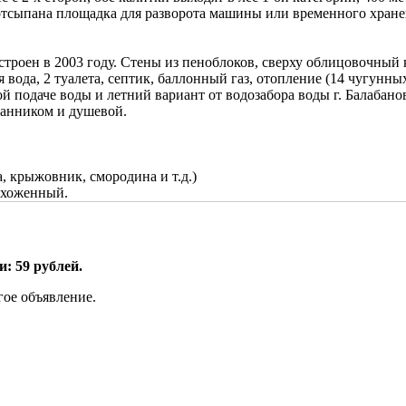
отсыпана площадка для разворота машины или временного хранен
остроен в 2003 году. Стены из пеноблоков, сверху облицовочный 
 вода, 2 туалета, септик, баллонный газ, отопление (14 чугунных
й подаче воды и летний вариант от водозабора воды г. Балабано
дбанником и душевой.
, крыжовник, смородина и т.д.)
 ухоженный.
: 59 рублей.
гое объявление.