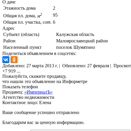
О даче
Этажность дома
2
2
95
Общая пл. дома,
м
Общая пл. участка,
сот.
6
Адрес
Субъект (область)
Калужская область
Район
Малоярославецкий район
Населенный пункт
поселок Шумятино
Поделиться объявлением в соцсетях:
Добавлено:
27 марта 2013 г.
|
Обновлено: 27 февраля
|
Просмот
+7 919
...
Пожалуйста, скажите продавцу,
что нашли это объявление на Информетре
Показать телефон
Продавец:
«ИмпериалЪ»
Агентство недвижимости
Контактное лицо: Елена
Ваше сообщение успешно отправлено
Благодарим вас за ценную информацию.