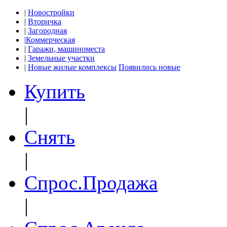
|
Новостройки
|
Вторичка
|
Загородная
|
Коммерческая
|
Гаражи, машиноместа
|
Земельные участки
|
Новые жилые комплексы
Появились новые
Купить
|
Снять
|
Спрос.Продажа
|