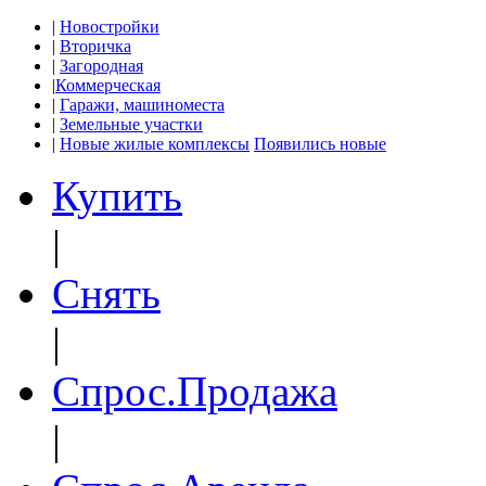
|
Новостройки
|
Вторичка
|
Загородная
|
Коммерческая
|
Гаражи, машиноместа
|
Земельные участки
|
Новые жилые комплексы
Появились новые
Купить
|
Снять
|
Спрос.Продажа
|