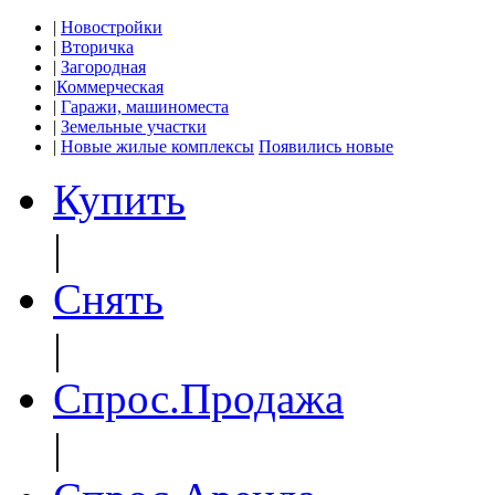
|
Новостройки
|
Вторичка
|
Загородная
|
Коммерческая
|
Гаражи, машиноместа
|
Земельные участки
|
Новые жилые комплексы
Появились новые
Купить
|
Снять
|
Спрос.Продажа
|