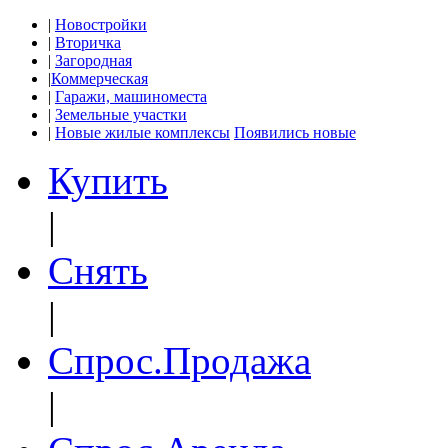
|
Новостройки
|
Вторичка
|
Загородная
|
Коммерческая
|
Гаражи, машиноместа
|
Земельные участки
|
Новые жилые комплексы
Появились новые
Купить
|
Снять
|
Спрос.Продажа
|