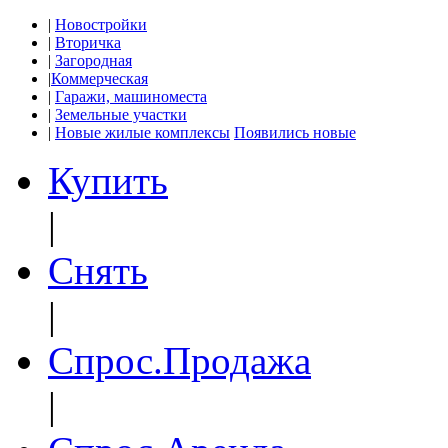
|
Новостройки
|
Вторичка
|
Загородная
|
Коммерческая
|
Гаражи, машиноместа
|
Земельные участки
|
Новые жилые комплексы
Появились новые
Купить
|
Снять
|
Спрос.Продажа
|