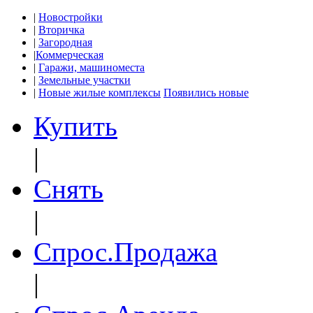
|
Новостройки
|
Вторичка
|
Загородная
|
Коммерческая
|
Гаражи, машиноместа
|
Земельные участки
|
Новые жилые комплексы
Появились новые
Купить
|
Снять
|
Спрос.Продажа
|