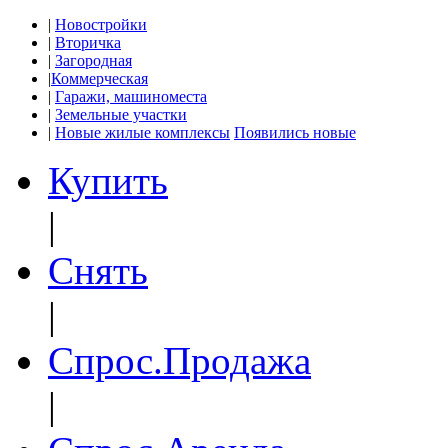
|
Новостройки
|
Вторичка
|
Загородная
|
Коммерческая
|
Гаражи, машиноместа
|
Земельные участки
|
Новые жилые комплексы
Появились новые
Купить
|
Снять
|
Спрос.Продажа
|