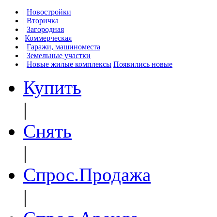
|
Новостройки
|
Вторичка
|
Загородная
|
Коммерческая
|
Гаражи, машиноместа
|
Земельные участки
|
Новые жилые комплексы
Появились новые
Купить
|
Снять
|
Спрос.Продажа
|