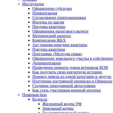
Инструкции
Оформление субсидии
Приватизация
Согласование перепланировки
Ипотека по шагам
Продажа квартиры
Оформление налогового вычета
Материнский капитал
Компенсация ЖКХ
Акт приема-передачи квартиры
Покупка квартиры
Программа «Молодая семья»
Оформление земельного участка в собственно
Деприватизация
Проведение ремонта домов ветеранов ВОВ
Как получить свою кредитную историю
Перевод земель из одной категории в другую
Получение постоянной прописки в Обнинске
Создание приодомовой автостоянки
Как стать участником военной ипотеки
Правовая база
Кодексы
Жилищный кодекс РФ
Земельный кодекс
Градостроительный кодекс