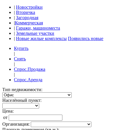
|
Новостройки
|
Вторичка
|
Загородная
|
Коммерческая
|
Гаражи, машиноместа
|
Земельные участки
|
Новые жилые комплексы
Появились новые
Купить
|
Снять
|
Спрос.Продажа
|
Спрос.Аренда
Тип недвижимости:
Населённый пункт:
Цена:
от
Организация:
Площадь помещения (кв.м.):