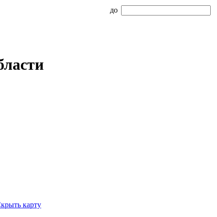
до
бласти
крыть карту