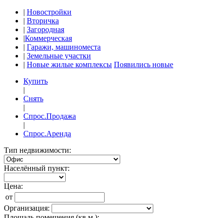
|
Новостройки
|
Вторичка
|
Загородная
|
Коммерческая
|
Гаражи, машиноместа
|
Земельные участки
|
Новые жилые комплексы
Появились новые
Купить
|
Снять
|
Спрос.Продажа
|
Спрос.Аренда
Тип недвижимости:
Населённый пункт:
Цена:
от
Организация:
Площадь помещения (кв.м.):