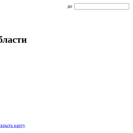
до
бласти
крыть карту