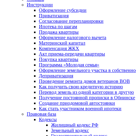
Инструкции
Оформление субсидии
Приватизация
Согласование перепланировки
Ипотека по шагам
Продажа квартиры
Оформление налогового вычета
Материнский капитал
Компенсация ЖКХ
Акт приема-передачи квартиры
Покупка квартиры
Программа «Молодая семья»
Оформление земельного участка в собственно
Деприватизация
Проведение ремонта домов ветеранов ВОВ
Как получить свою кредитную историю
Перевод земель из одной категории в другую
Получение постоянной прописки в Обнинске
Создание приодомовой автостоянки
Как стать участником военной ипотеки
Правовая база
Кодексы
Жилищный кодекс РФ
Земельный кодекс
Градостроительный кодекс