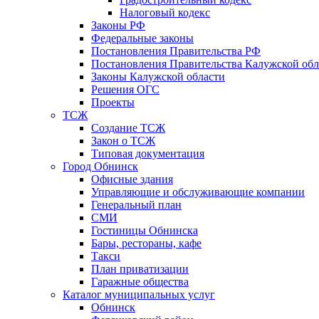
Налоговый кодекс
Законы РФ
Федеральные законы
Постановления Правительства РФ
Постановления Правительства Калужской обл
Законы Калужской области
Решения ОГС
Проекты
ТСЖ
Создание ТСЖ
Закон о ТСЖ
Типовая документация
Город Обнинск
Офисные здания
Управляющие и обслуживающие компании
Генеральный план
СМИ
Гостиницы Обнинска
Бары, рестораны, кафе
Такси
План приватизации
Гаражные общества
Каталог муниципальных услуг
Обнинск