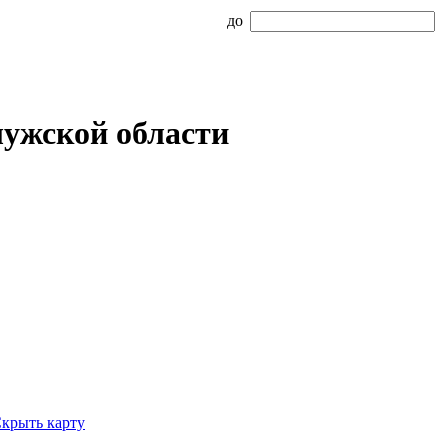
до
лужской области
крыть карту