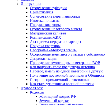
Инструкции
Оформление субсидии
Приватизация
Согласование перепланировки
Ипотека по шагам
Продажа квартиры
Оформление налогового вычета
Материнский капитал
Компенсация ЖКХ
Акт приема-передачи квартиры
Покупка квартиры
Программа «Молодая семья»
Оформление земельного участка в собственно
Деприватизация
Проведение ремонта домов ветеранов ВОВ
Как получить свою кредитную историю
Перевод земель из одной категории в другую
Получение постоянной прописки в Обнинске
Создание приодомовой автостоянки
Как стать участником военной ипотеки
Правовая база
Кодексы
Жилищный кодекс РФ
Земельный кодекс
Градостроительный кодекс