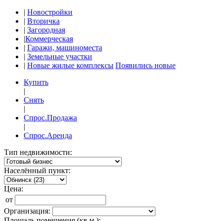
|
Новостройки
|
Вторичка
|
Загородная
|
Коммерческая
|
Гаражи, машиноместа
|
Земельные участки
|
Новые жилые комплексы
Появились новые
Купить
|
Снять
|
Спрос.Продажа
|
Спрос.Аренда
Тип недвижимости:
Населённый пункт:
Цена:
от
Организация:
Площадь помещения (кв.м.):