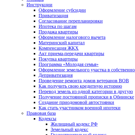
Инструкции
Оформление субсидии
Приватизация
Согласование перепланировки
Ипотека по шагам
Продажа квартиры
Оформление налогового вычета
Материнский капитал
Компенсация ЖКХ
Акт приема-передачи квартиры
Покупка квартиры
Программа «Молодая семья»
Оформление земельного участка в собственно
Деприватизация
Проведение ремонта домов ветеранов ВОВ
Как получить свою кредитную историю
Перевод земель из одной категории в другую
Получение постоянной прописки в Обнинске
Создание приодомовой автостоянки
Как стать участником военной ипотеки
Правовая база
Кодексы
Жилищный кодекс РФ
Земельный кодекс
Градостроительный кодекс