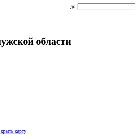
до
лужской области
крыть карту