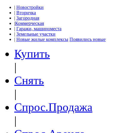
|
Новостройки
|
Вторичка
|
Загородная
|
Коммерческая
|
Гаражи, машиноместа
|
Земельные участки
|
Новые жилые комплексы
Появились новые
Купить
|
Снять
|
Спрос.Продажа
|