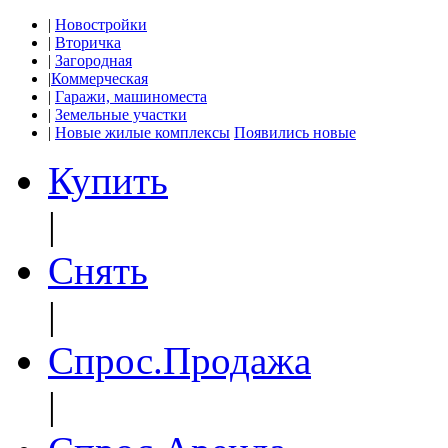
|
Новостройки
|
Вторичка
|
Загородная
|
Коммерческая
|
Гаражи, машиноместа
|
Земельные участки
|
Новые жилые комплексы
Появились новые
Купить
|
Снять
|
Спрос.Продажа
|