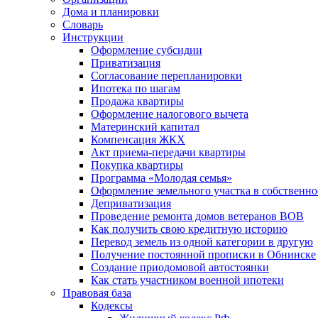
Дома и планировки
Словарь
Инструкции
Оформление субсидии
Приватизация
Согласование перепланировки
Ипотека по шагам
Продажа квартиры
Оформление налогового вычета
Материнский капитал
Компенсация ЖКХ
Акт приема-передачи квартиры
Покупка квартиры
Программа «Молодая семья»
Оформление земельного участка в собственно
Деприватизация
Проведение ремонта домов ветеранов ВОВ
Как получить свою кредитную историю
Перевод земель из одной категории в другую
Получение постоянной прописки в Обнинске
Создание приодомовой автостоянки
Как стать участником военной ипотеки
Правовая база
Кодексы