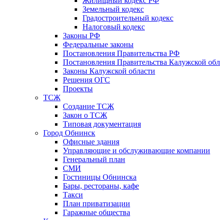
Жилищный кодекс РФ
Земельный кодекс
Градостроительный кодекс
Налоговый кодекс
Законы РФ
Федеральные законы
Постановления Правительства РФ
Постановления Правительства Калужской обл
Законы Калужской области
Решения ОГС
Проекты
ТСЖ
Создание ТСЖ
Закон о ТСЖ
Типовая документация
Город Обнинск
Офисные здания
Управляющие и обслуживающие компании
Генеральный план
СМИ
Гостиницы Обнинска
Бары, рестораны, кафе
Такси
План приватизации
Гаражные общества