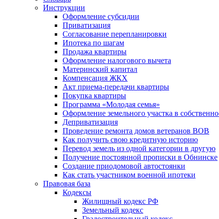
Инструкции
Оформление субсидии
Приватизация
Согласование перепланировки
Ипотека по шагам
Продажа квартиры
Оформление налогового вычета
Материнский капитал
Компенсация ЖКХ
Акт приема-передачи квартиры
Покупка квартиры
Программа «Молодая семья»
Оформление земельного участка в собственно
Деприватизация
Проведение ремонта домов ветеранов ВОВ
Как получить свою кредитную историю
Перевод земель из одной категории в другую
Получение постоянной прописки в Обнинске
Создание приодомовой автостоянки
Как стать участником военной ипотеки
Правовая база
Кодексы
Жилищный кодекс РФ
Земельный кодекс
Градостроительный кодекс