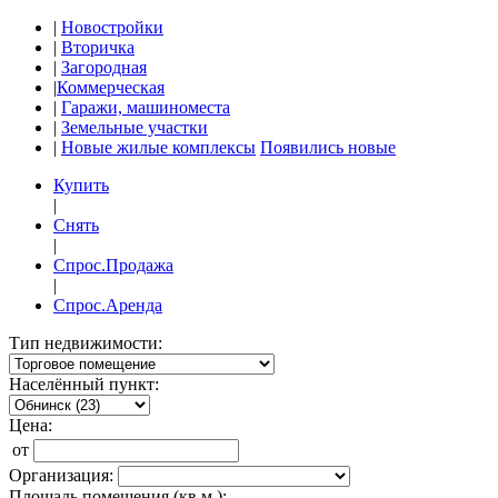
|
Новостройки
|
Вторичка
|
Загородная
|
Коммерческая
|
Гаражи, машиноместа
|
Земельные участки
|
Новые жилые комплексы
Появились новые
Купить
|
Снять
|
Спрос.Продажа
|
Спрос.Аренда
Тип недвижимости:
Населённый пункт:
Цена:
от
Организация:
Площадь помещения (кв.м.):