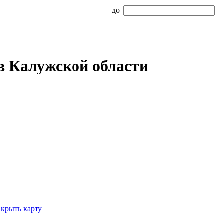
до
в Калужской области
крыть карту