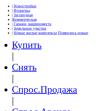
|
Новостройки
|
Вторичка
|
Загородная
|
Коммерческая
|
Гаражи, машиноместа
|
Земельные участки
|
Новые жилые комплексы
Появились новые
Купить
|
Снять
|
Спрос.Продажа
|