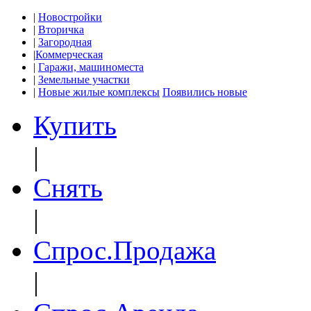
|
Новостройки
|
Вторичка
|
Загородная
|
Коммерческая
|
Гаражи, машиноместа
|
Земельные участки
|
Новые жилые комплексы
Появились новые
Купить
|
Снять
|
Спрос.Продажа
|