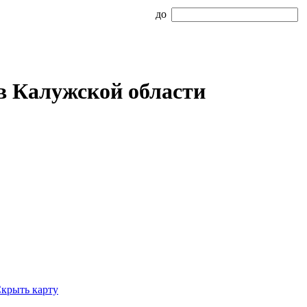
до
в Калужской области
крыть карту