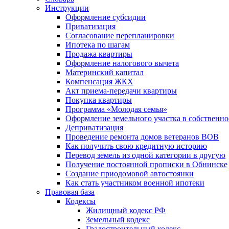
Инструкции
Оформление субсидии
Приватизация
Согласование перепланировки
Ипотека по шагам
Продажа квартиры
Оформление налогового вычета
Материнский капитал
Компенсация ЖКХ
Акт приема-передачи квартиры
Покупка квартиры
Программа «Молодая семья»
Оформление земельного участка в собственно
Деприватизация
Проведение ремонта домов ветеранов ВОВ
Как получить свою кредитную историю
Перевод земель из одной категории в другую
Получение постоянной прописки в Обнинске
Создание приодомовой автостоянки
Как стать участником военной ипотеки
Правовая база
Кодексы
Жилищный кодекс РФ
Земельный кодекс
Градостроительный кодекс