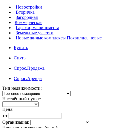
|
Новостройки
|
Вторичка
|
Загородная
|
Коммерческая
|
Гаражи, машиноместа
|
Земельные участки
|
Новые жилые комплексы
Появились новые
Купить
|
Снять
|
Спрос.Продажа
|
Спрос.Аренда
Тип недвижимости:
Населённый пункт:
Цена:
от
Организация:
Площадь помещения (кв.м.):