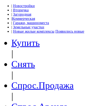
|
Новостройки
|
Вторичка
|
Загородная
|
Коммерческая
|
Гаражи, машиноместа
|
Земельные участки
|
Новые жилые комплексы
Появились новые
Купить
|
Снять
|
Спрос.Продажа
|