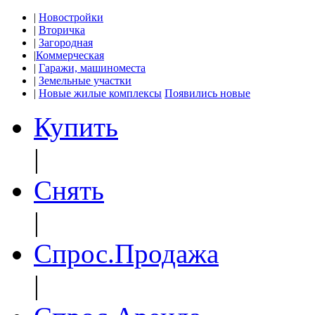
|
Новостройки
|
Вторичка
|
Загородная
|
Коммерческая
|
Гаражи, машиноместа
|
Земельные участки
|
Новые жилые комплексы
Появились новые
Купить
|
Снять
|
Спрос.Продажа
|